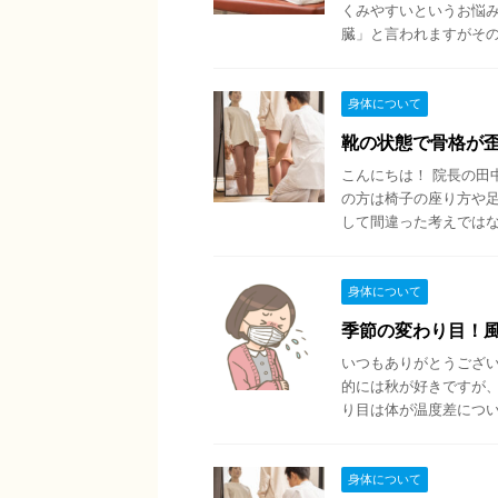
くみやすいというお悩み
臓」と言われますがその理
身体について
靴の状態で骨格が
こんにちは！ 院長の田
の方は椅子の座り方や足
して間違った考えではない
身体について
季節の変わり目！
いつもありがとうござい
的には秋が好きですが、
り目は体が温度差について
身体について