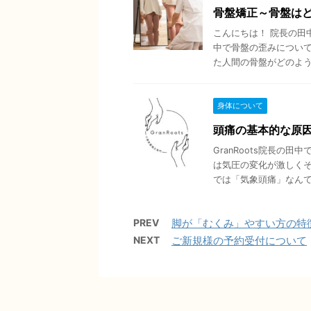
骨盤矯正～骨盤は
こんにちは！ 院長の田
中で骨盤の歪みについ
た人間の骨盤がどのように
身体について
頭痛の基本的な原
GranRoots院長の
は気圧の変化が激しく
では「気象頭痛」なんて言
PREV
脚が「むくみ」やすい方の特
NEXT
ご新規様の予約受付について